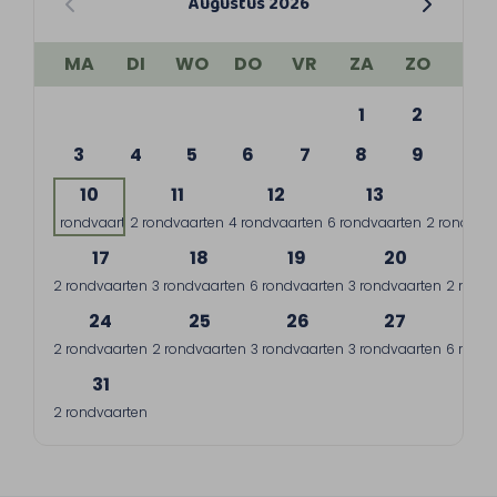
Augustus 2026
MA
DI
WO
DO
VR
ZA
ZO
1
2
3
4
5
6
7
8
9
10
11
12
13
14
1 rondvaart
2 rondvaarten
4 rondvaarten
6 rondvaarten
2 rondvaa
17
18
19
20
2
2 rondvaarten
3 rondvaarten
6 rondvaarten
3 rondvaarten
2 rondv
24
25
26
27
2
2 rondvaarten
2 rondvaarten
3 rondvaarten
3 rondvaarten
6 rondv
31
2 rondvaarten