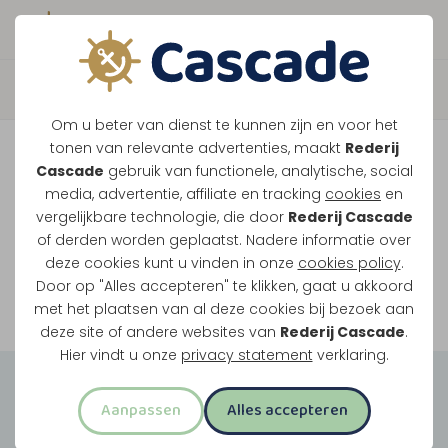
Boek direct je vaart
Vaar je mee over de
Om u beter van dienst te kunnen zijn en voor het
Maasplassen?
tonen van relevante advertenties, maakt
Rederij
Cascade
gebruik van functionele, analytische, social
Ondanks de lage waterstanden gaan
media, advertentie, affiliate en tracking
cookies
en
vergelijkbare technologie, die door
Rederij Cascade
onze vaarten gewoon door.
of derden worden geplaatst. Nadere informatie over
deze cookies kunt u vinden in onze
cookies policy
.
Door op "Alles accepteren" te klikken, gaat u akkoord
Bekijk onze rondvaarten
met het plaatsen van al deze cookies bij bezoek aan
deze site of andere websites van
Rederij Cascade
.
Hier vindt u onze
privacy statement
verklaring.
Groepsuitjes
Aanpassen
Alles accepteren