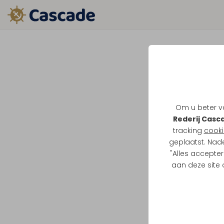
Om u beter va
Rederij Casc
tracking
cooki
geplaatst. Nad
"Alles accepter
aan deze site