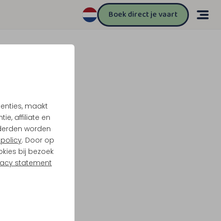
Boek direct je vaart
tenties, maakt
e, affiliate en
derden worden
policy
. Door op
okies bij bezoek
vacy statement