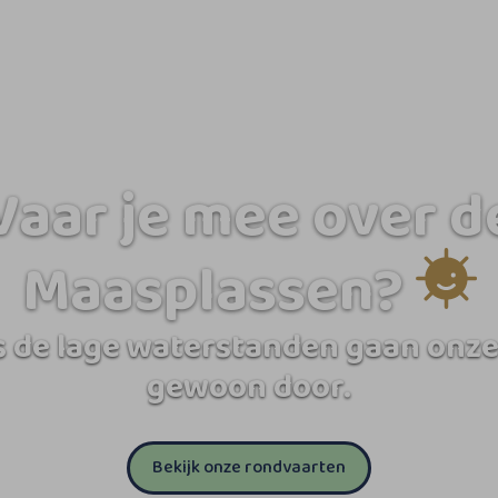
Vaar je mee over d
Maasplassen?
 de lage waterstanden gaan onze
gewoon door.
Bekijk onze rondvaarten