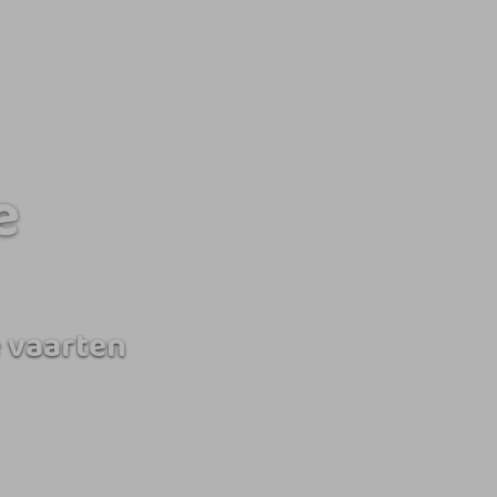
e
 vaarten