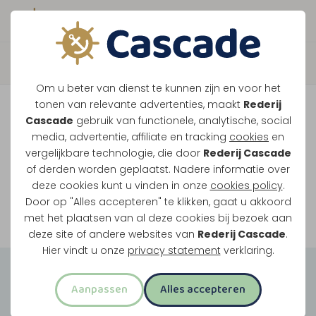
Boek direct je vaart
Vaar je mee over de
Om u beter van dienst te kunnen zijn en voor het
Maasplassen?
tonen van relevante advertenties, maakt
Rederij
Cascade
gebruik van functionele, analytische, social
Ondanks de lage waterstanden gaan
media, advertentie, affiliate en tracking
cookies
en
vergelijkbare technologie, die door
Rederij Cascade
onze vaarten gewoon door.
of derden worden geplaatst. Nadere informatie over
deze cookies kunt u vinden in onze
cookies policy
.
Door op "Alles accepteren" te klikken, gaat u akkoord
Bekijk onze rondvaarten
met het plaatsen van al deze cookies bij bezoek aan
deze site of andere websites van
Rederij Cascade
.
Hier vindt u onze
privacy statement
verklaring.
Groepsuitjes
Aanpassen
Alles accepteren