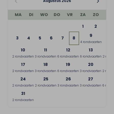
Augustus 2026
MA
DI
WO
DO
VR
ZA
ZO
1
2
9
3
4
5
6
7
8
4 rondvaarten
10
11
12
13
1
2 rondvaarten
3 rondvaarten
6 rondvaarten
6 rondvaarten
2 rond
17
18
19
20
2
2 rondvaarten
3 rondvaarten
6 rondvaarten
3 rondvaarten
2 rondv
24
25
26
27
2
2 rondvaarten
2 rondvaarten
3 rondvaarten
3 rondvaarten
6 rondv
31
2 rondvaarten