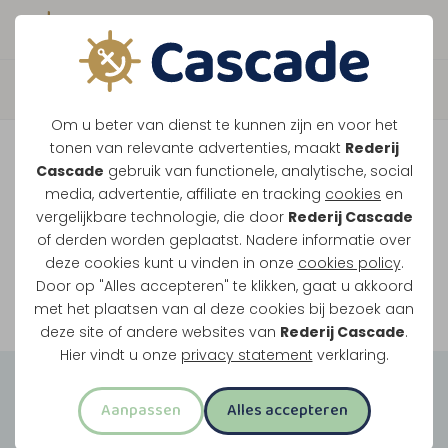
Boek direct je vaart
Vaar je mee over de
Om u beter van dienst te kunnen zijn en voor het
Maasplassen?
tonen van relevante advertenties, maakt
Rederij
Cascade
gebruik van functionele, analytische, social
Ondanks de lage waterstanden gaan
media, advertentie, affiliate en tracking
cookies
en
vergelijkbare technologie, die door
Rederij Cascade
onze vaarten gewoon door.
of derden worden geplaatst. Nadere informatie over
deze cookies kunt u vinden in onze
cookies policy
.
Door op "Alles accepteren" te klikken, gaat u akkoord
Bekijk onze rondvaarten
met het plaatsen van al deze cookies bij bezoek aan
deze site of andere websites van
Rederij Cascade
.
Hier vindt u onze
privacy statement
verklaring.
Groepsuitjes
Aanpassen
Alles accepteren