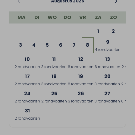
Augustus 2026
MA
DI
WO
DO
VR
ZA
ZO
1
2
9
3
4
5
6
7
8
4 rondvaarten
10
11
12
13
1
2 rondvaarten
3 rondvaarten
6 rondvaarten
6 rondvaarten
2 rond
17
18
19
20
2
2 rondvaarten
3 rondvaarten
6 rondvaarten
3 rondvaarten
2 rondv
24
25
26
27
2
2 rondvaarten
2 rondvaarten
3 rondvaarten
3 rondvaarten
6 rondv
31
2 rondvaarten