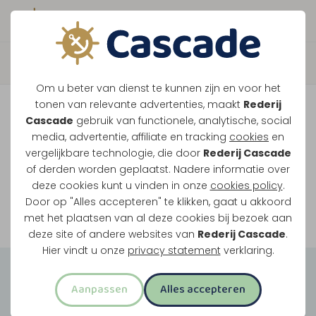
Boek direct je vaart
Vaar je mee over de
Om u beter van dienst te kunnen zijn en voor het
Maasplassen?
tonen van relevante advertenties, maakt
Rederij
Cascade
gebruik van functionele, analytische, social
Ondanks de lage waterstanden gaan
media, advertentie, affiliate en tracking
cookies
en
vergelijkbare technologie, die door
Rederij Cascade
onze vaarten gewoon door.
of derden worden geplaatst. Nadere informatie over
deze cookies kunt u vinden in onze
cookies policy
.
Door op "Alles accepteren" te klikken, gaat u akkoord
Bekijk onze rondvaarten
met het plaatsen van al deze cookies bij bezoek aan
deze site of andere websites van
Rederij Cascade
.
Hier vindt u onze
privacy statement
verklaring.
Groepsuitjes
Aanpassen
Alles accepteren