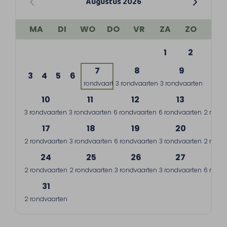
Augustus 2026
MA
DI
WO
DO
VR
ZA
ZO
1
2
7
8
9
3
4
5
6
1 rondvaart
3 rondvaarten
3 rondvaarten
10
11
12
13
1
3 rondvaarten
3 rondvaarten
6 rondvaarten
6 rondvaarten
2 rondv
17
18
19
20
2
2 rondvaarten
3 rondvaarten
6 rondvaarten
3 rondvaarten
2 rondv
24
25
26
27
2
2 rondvaarten
2 rondvaarten
3 rondvaarten
3 rondvaarten
6 rondv
31
2 rondvaarten