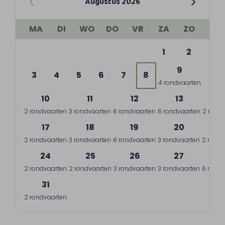
Augustus 2026
MA
DI
WO
DO
VR
ZA
ZO
1
2
9
3
4
5
6
7
8
4 rondvaarten
10
11
12
13
1
2 rondvaarten
3 rondvaarten
6 rondvaarten
6 rondvaarten
2 rond
17
18
19
20
2
2 rondvaarten
3 rondvaarten
6 rondvaarten
3 rondvaarten
2 rondv
24
25
26
27
2
2 rondvaarten
2 rondvaarten
3 rondvaarten
3 rondvaarten
6 rondv
31
2 rondvaarten