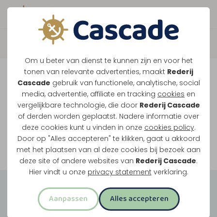
Boek direct je vaart
Vaar je mee over de
Om u beter van dienst te kunnen zijn en voor het
Maasplassen?
tonen van relevante advertenties, maakt
Rederij
Cascade
gebruik van functionele, analytische, social
Ondanks de lage waterstanden gaan
media, advertentie, affiliate en tracking
cookies
en
vergelijkbare technologie, die door
Rederij Cascade
onze vaarten gewoon door.
of derden worden geplaatst. Nadere informatie over
deze cookies kunt u vinden in onze
cookies policy
.
Door op "Alles accepteren" te klikken, gaat u akkoord
Bekijk onze rondvaarten
met het plaatsen van al deze cookies bij bezoek aan
deze site of andere websites van
Rederij Cascade
.
Hier vindt u onze
privacy statement
verklaring.
Groepsuitjes
Aanpassen
Alles accepteren