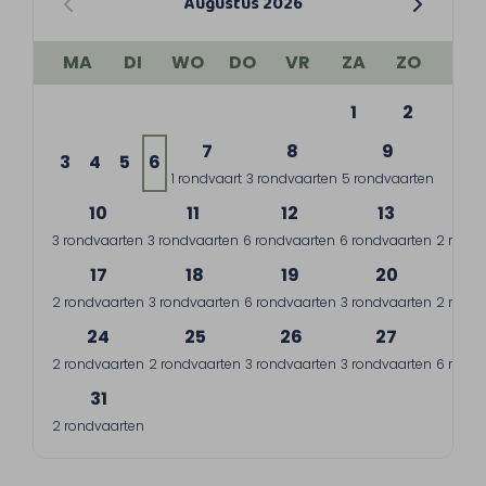
Augustus 2026
MA
DI
WO
DO
VR
ZA
ZO
1
2
7
8
9
3
4
5
6
1 rondvaart
3 rondvaarten
5 rondvaarten
10
11
12
13
1
3 rondvaarten
3 rondvaarten
6 rondvaarten
6 rondvaarten
2 rondv
17
18
19
20
2
2 rondvaarten
3 rondvaarten
6 rondvaarten
3 rondvaarten
2 rondv
24
25
26
27
2
2 rondvaarten
2 rondvaarten
3 rondvaarten
3 rondvaarten
6 rondv
31
2 rondvaarten