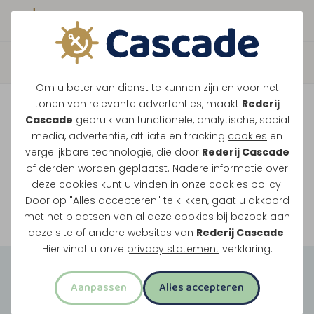
Boek direct je vaart
Vaar je mee over de
Om u beter van dienst te kunnen zijn en voor het
Maasplassen?
tonen van relevante advertenties, maakt
Rederij
Cascade
gebruik van functionele, analytische, social
Ondanks de lage waterstanden gaan
media, advertentie, affiliate en tracking
cookies
en
vergelijkbare technologie, die door
Rederij Cascade
onze vaarten gewoon door.
of derden worden geplaatst. Nadere informatie over
deze cookies kunt u vinden in onze
cookies policy
.
Door op "Alles accepteren" te klikken, gaat u akkoord
Bekijk onze rondvaarten
met het plaatsen van al deze cookies bij bezoek aan
deze site of andere websites van
Rederij Cascade
.
Hier vindt u onze
privacy statement
verklaring.
Groepsuitjes
Aanpassen
Alles accepteren