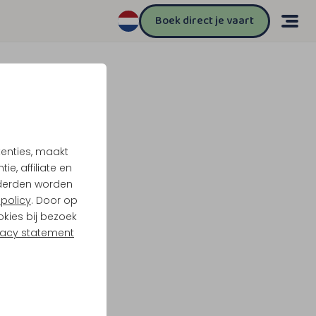
Boek direct je vaart
tenties, maakt
e, affiliate en
derden worden
policy
. Door op
okies bij bezoek
vacy statement