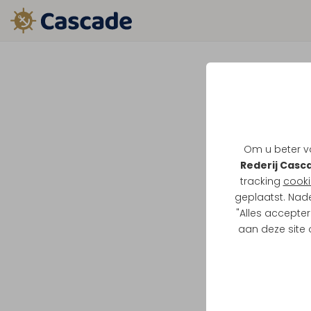
Om u beter va
Rederij Casc
tracking
cooki
geplaatst. Nad
"Alles accepter
aan deze site