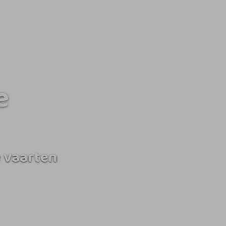
e
 vaarten