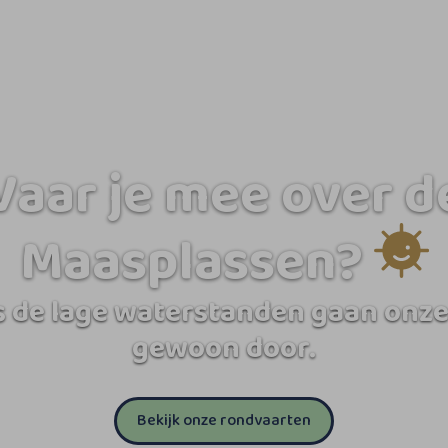
Vaar je mee over d
Maasplassen?
 de lage waterstanden gaan onze
gewoon door.
Bekijk onze rondvaarten