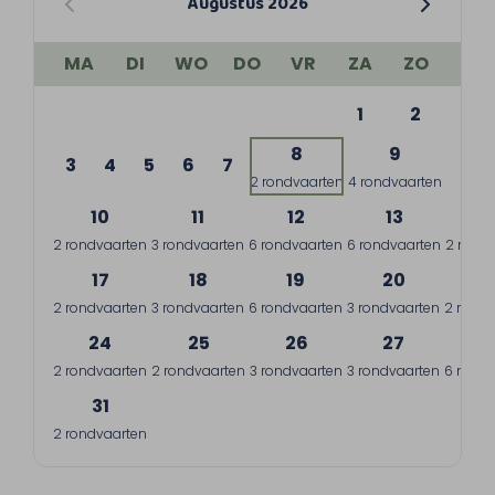
Augustus 2026
MA
DI
WO
DO
VR
ZA
ZO
1
2
8
9
3
4
5
6
7
2 rondvaarten
4 rondvaarten
10
11
12
13
1
2 rondvaarten
3 rondvaarten
6 rondvaarten
6 rondvaarten
2 rond
17
18
19
20
2
2 rondvaarten
3 rondvaarten
6 rondvaarten
3 rondvaarten
2 rondv
24
25
26
27
2
2 rondvaarten
2 rondvaarten
3 rondvaarten
3 rondvaarten
6 rondv
31
2 rondvaarten