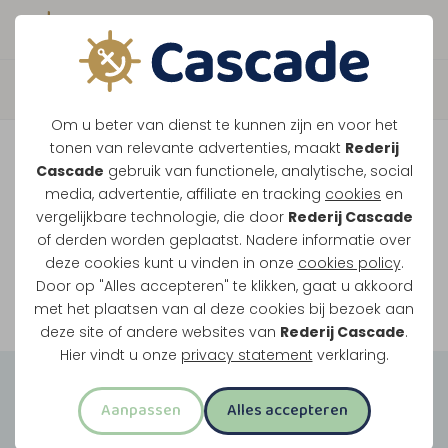
Boek direct je vaart
Vaar je mee over de
Om u beter van dienst te kunnen zijn en voor het
Maasplassen?
tonen van relevante advertenties, maakt
Rederij
Cascade
gebruik van functionele, analytische, social
Ondanks de lage waterstanden gaan
media, advertentie, affiliate en tracking
cookies
en
vergelijkbare technologie, die door
Rederij Cascade
onze vaarten gewoon door.
of derden worden geplaatst. Nadere informatie over
deze cookies kunt u vinden in onze
cookies policy
.
Door op "Alles accepteren" te klikken, gaat u akkoord
Bekijk onze rondvaarten
met het plaatsen van al deze cookies bij bezoek aan
deze site of andere websites van
Rederij Cascade
.
Hier vindt u onze
privacy statement
verklaring.
Groepsuitjes
Aanpassen
Alles accepteren