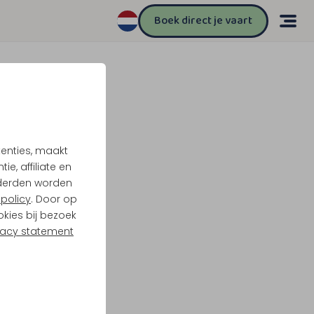
Boek direct je vaart
tenties, maakt
e, affiliate en
derden worden
policy
. Door op
okies bij bezoek
vacy statement