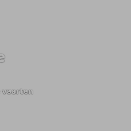
e
 vaarten