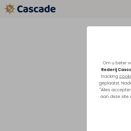
Om u beter va
Rederij Casc
tracking
cooki
geplaatst. Nad
"Alles accepter
aan deze site