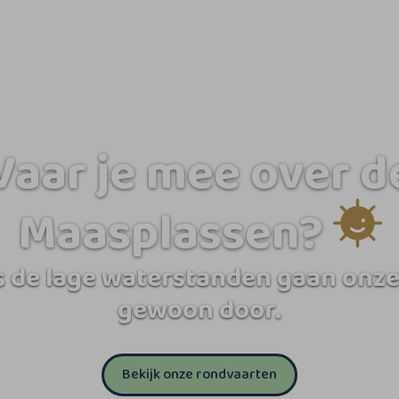
Vaar je mee over d
Maasplassen?
 de lage waterstanden gaan onze
gewoon door.
Bekijk onze rondvaarten