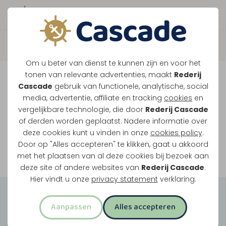
Boek direct je vaart
Vaar je mee over de
Om u beter van dienst te kunnen zijn en voor het
Maasplassen?
tonen van relevante advertenties, maakt
Rederij
Cascade
gebruik van functionele, analytische, social
Ondanks de lage waterstanden gaan
media, advertentie, affiliate en tracking
cookies
en
vergelijkbare technologie, die door
Rederij Cascade
onze vaarten gewoon door.
of derden worden geplaatst. Nadere informatie over
deze cookies kunt u vinden in onze
cookies policy
.
Door op "Alles accepteren" te klikken, gaat u akkoord
Bekijk onze rondvaarten
met het plaatsen van al deze cookies bij bezoek aan
deze site of andere websites van
Rederij Cascade
.
Hier vindt u onze
privacy statement
verklaring.
Groepsuitjes
Aanpassen
Alles accepteren