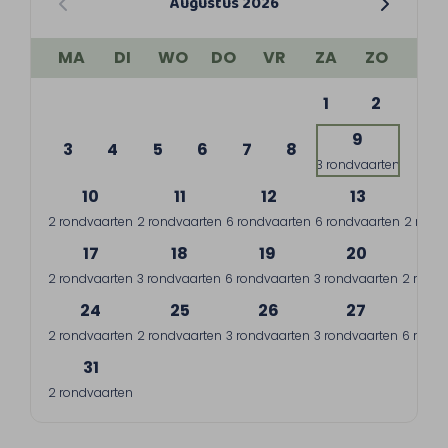
Augustus 2026
MA
DI
WO
DO
VR
ZA
ZO
1
2
9
3
4
5
6
7
8
3 rondvaarten
10
11
12
13
1
2 rondvaarten
2 rondvaarten
6 rondvaarten
6 rondvaarten
2 rond
17
18
19
20
2
2 rondvaarten
3 rondvaarten
6 rondvaarten
3 rondvaarten
2 rondv
24
25
26
27
2
2 rondvaarten
2 rondvaarten
3 rondvaarten
3 rondvaarten
6 rondv
31
2 rondvaarten