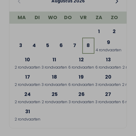
Augustus 2026
MA
DI
WO
DO
VR
ZA
ZO
1
2
9
3
4
5
6
7
8
4 rondvaarten
10
11
12
13
1
2 rondvaarten
3 rondvaarten
6 rondvaarten
6 rondvaarten
2 rond
17
18
19
20
2
2 rondvaarten
3 rondvaarten
6 rondvaarten
3 rondvaarten
2 rondv
24
25
26
27
2
2 rondvaarten
2 rondvaarten
3 rondvaarten
3 rondvaarten
6 rondv
31
2 rondvaarten