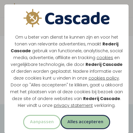
Boek direct je vaart
Vaar je mee over de
Om u beter van dienst te kunnen zijn en voor het
Maasplassen?
tonen van relevante advertenties, maakt
Rederij
Cascade
gebruik van functionele, analytische, social
Ondanks de lage waterstanden gaan
media, advertentie, affiliate en tracking
cookies
en
vergelijkbare technologie, die door
Rederij Cascade
onze vaarten gewoon door.
of derden worden geplaatst. Nadere informatie over
deze cookies kunt u vinden in onze
cookies policy
.
Door op "Alles accepteren" te klikken, gaat u akkoord
Bekijk onze rondvaarten
met het plaatsen van al deze cookies bij bezoek aan
deze site of andere websites van
Rederij Cascade
.
Hier vindt u onze
privacy statement
verklaring.
Groepsuitjes
Aanpassen
Alles accepteren