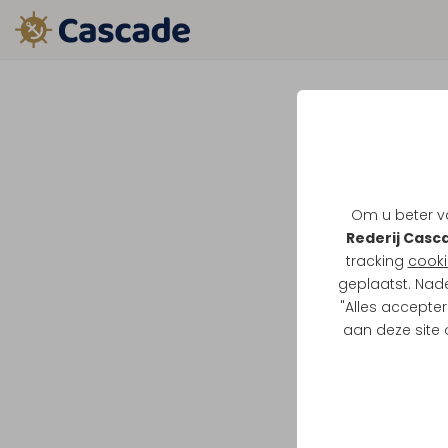
Om u beter va
Rederij Casc
tracking
cooki
geplaatst. Nad
"Alles accepter
aan deze site