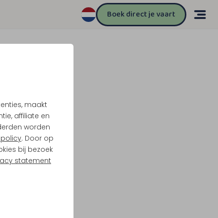
Boek direct je vaart
tenties, maakt
e, affiliate en
derden worden
policy
. Door op
okies bij bezoek
vacy statement