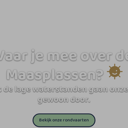
Vaar je mee over d
Maasplassen?
 de lage waterstanden gaan onze
gewoon door.
Bekijk onze rondvaarten