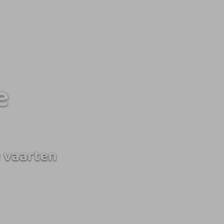
e
 vaarten