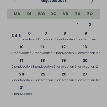
Augustus 2026
MA
DI
WO
DO
VR
ZA
ZO
1
2
6
7
8
9
3
4
5
1 rondvaart
1 rondvaart
3 rondvaarten
5 rondvaarten
10
11
12
13
1
3 rondvaarten
3 rondvaarten
6 rondvaarten
6 rondvaarten
2 rondv
17
18
19
20
2
2 rondvaarten
3 rondvaarten
6 rondvaarten
3 rondvaarten
2 rondv
24
25
26
27
2
2 rondvaarten
2 rondvaarten
3 rondvaarten
3 rondvaarten
6 rondv
31
2 rondvaarten