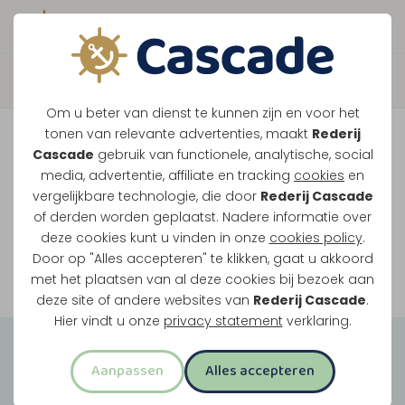
Boek direct je vaart
Vaar je mee over de
Om u beter van dienst te kunnen zijn en voor het
Maasplassen?
tonen van relevante advertenties, maakt
Rederij
Cascade
gebruik van functionele, analytische, social
Ondanks de lage waterstanden gaan
media, advertentie, affiliate en tracking
cookies
en
vergelijkbare technologie, die door
Rederij Cascade
onze vaarten gewoon door.
of derden worden geplaatst. Nadere informatie over
deze cookies kunt u vinden in onze
cookies policy
.
Door op "Alles accepteren" te klikken, gaat u akkoord
Bekijk onze rondvaarten
met het plaatsen van al deze cookies bij bezoek aan
deze site of andere websites van
Rederij Cascade
.
Hier vindt u onze
privacy statement
verklaring.
Groepsuitjes
Aanpassen
Alles accepteren