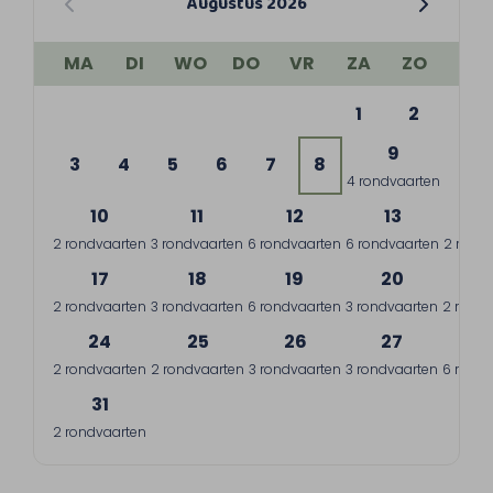
Augustus 2026
MA
DI
WO
DO
VR
ZA
ZO
1
2
9
3
4
5
6
7
8
4 rondvaarten
10
11
12
13
1
2 rondvaarten
3 rondvaarten
6 rondvaarten
6 rondvaarten
2 rond
17
18
19
20
2
2 rondvaarten
3 rondvaarten
6 rondvaarten
3 rondvaarten
2 rondv
24
25
26
27
2
2 rondvaarten
2 rondvaarten
3 rondvaarten
3 rondvaarten
6 rondv
31
2 rondvaarten