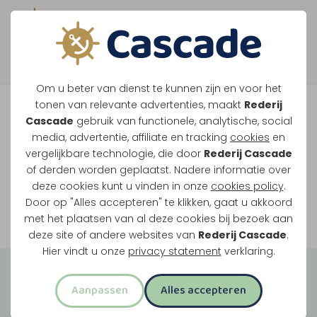
Boek direct je vaart
Vaar je mee over de
Om u beter van dienst te kunnen zijn en voor het
Maasplassen?
tonen van relevante advertenties, maakt
Rederij
Cascade
gebruik van functionele, analytische, social
Ondanks de lage waterstanden gaan
media, advertentie, affiliate en tracking
cookies
en
vergelijkbare technologie, die door
Rederij Cascade
onze vaarten gewoon door.
of derden worden geplaatst. Nadere informatie over
deze cookies kunt u vinden in onze
cookies policy
.
Door op "Alles accepteren" te klikken, gaat u akkoord
Bekijk onze rondvaarten
met het plaatsen van al deze cookies bij bezoek aan
deze site of andere websites van
Rederij Cascade
.
Hier vindt u onze
privacy statement
verklaring.
Groepsuitjes
Aanpassen
Alles accepteren