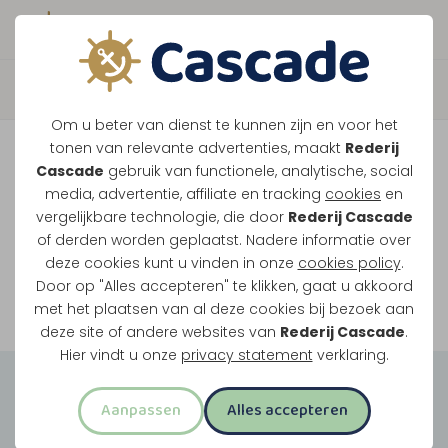
Boek direct je vaart
Vaar je mee over de
Om u beter van dienst te kunnen zijn en voor het
Maasplassen?
tonen van relevante advertenties, maakt
Rederij
Cascade
gebruik van functionele, analytische, social
Ondanks de lage waterstanden gaan
media, advertentie, affiliate en tracking
cookies
en
vergelijkbare technologie, die door
Rederij Cascade
onze vaarten gewoon door.
of derden worden geplaatst. Nadere informatie over
deze cookies kunt u vinden in onze
cookies policy
.
Door op "Alles accepteren" te klikken, gaat u akkoord
Bekijk onze rondvaarten
met het plaatsen van al deze cookies bij bezoek aan
deze site of andere websites van
Rederij Cascade
.
Hier vindt u onze
privacy statement
verklaring.
Groepsuitjes
Aanpassen
Alles accepteren