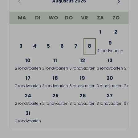
Augustus 2026
MA
DI
WO
DO
VR
ZA
ZO
1
2
9
3
4
5
6
7
8
4 rondvaarten
10
11
12
13
1
2 rondvaarten
3 rondvaarten
6 rondvaarten
6 rondvaarten
2 rond
17
18
19
20
2
2 rondvaarten
3 rondvaarten
6 rondvaarten
3 rondvaarten
2 rondv
24
25
26
27
2
2 rondvaarten
2 rondvaarten
3 rondvaarten
3 rondvaarten
6 rondv
31
2 rondvaarten