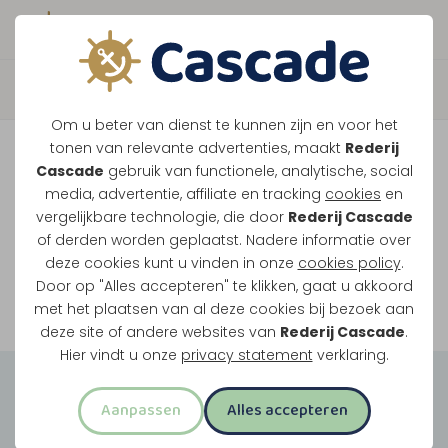
Boek direct je vaart
Vaar je mee over de
Om u beter van dienst te kunnen zijn en voor het
Maasplassen?
tonen van relevante advertenties, maakt
Rederij
Cascade
gebruik van functionele, analytische, social
Ondanks de lage waterstanden gaan
media, advertentie, affiliate en tracking
cookies
en
vergelijkbare technologie, die door
Rederij Cascade
onze vaarten gewoon door.
of derden worden geplaatst. Nadere informatie over
deze cookies kunt u vinden in onze
cookies policy
.
Door op "Alles accepteren" te klikken, gaat u akkoord
Bekijk onze rondvaarten
met het plaatsen van al deze cookies bij bezoek aan
deze site of andere websites van
Rederij Cascade
.
Hier vindt u onze
privacy statement
verklaring.
Groepsuitjes
Aanpassen
Alles accepteren