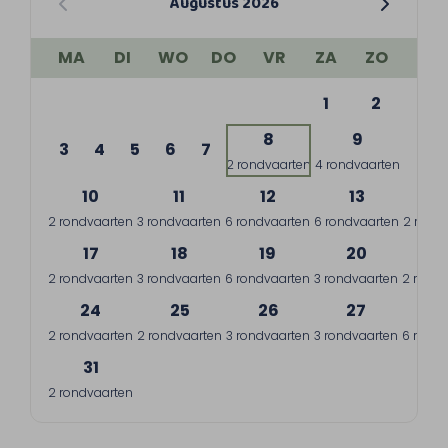
Augustus 2026
MA
DI
WO
DO
VR
ZA
ZO
1
2
8
9
3
4
5
6
7
2 rondvaarten
4 rondvaarten
10
11
12
13
1
2 rondvaarten
3 rondvaarten
6 rondvaarten
6 rondvaarten
2 rond
17
18
19
20
2
2 rondvaarten
3 rondvaarten
6 rondvaarten
3 rondvaarten
2 rondv
24
25
26
27
2
2 rondvaarten
2 rondvaarten
3 rondvaarten
3 rondvaarten
6 rondv
31
2 rondvaarten