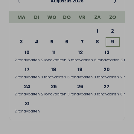
Augustus 2026
MA
DI
WO
DO
VR
ZA
ZO
1
2
3
4
5
6
7
8
9
10
11
12
13
1
2 rondvaarten
2 rondvaarten
6 rondvaarten
6 rondvaarten
2 rond
17
18
19
20
2
2 rondvaarten
3 rondvaarten
6 rondvaarten
3 rondvaarten
2 rondv
24
25
26
27
2
2 rondvaarten
2 rondvaarten
3 rondvaarten
3 rondvaarten
6 rondv
31
2 rondvaarten