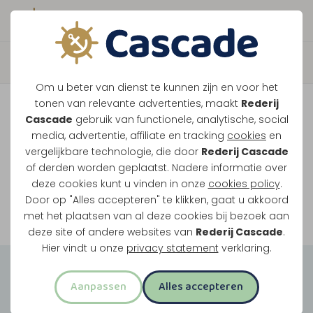
Boek direct je vaart
Vaar je mee over de
Om u beter van dienst te kunnen zijn en voor het
Maasplassen?
tonen van relevante advertenties, maakt
Rederij
Cascade
gebruik van functionele, analytische, social
Ondanks de lage waterstanden gaan
media, advertentie, affiliate en tracking
cookies
en
vergelijkbare technologie, die door
Rederij Cascade
onze vaarten gewoon door.
of derden worden geplaatst. Nadere informatie over
deze cookies kunt u vinden in onze
cookies policy
.
Door op "Alles accepteren" te klikken, gaat u akkoord
Bekijk onze rondvaarten
met het plaatsen van al deze cookies bij bezoek aan
deze site of andere websites van
Rederij Cascade
.
Hier vindt u onze
privacy statement
verklaring.
Groepsuitjes
Aanpassen
Alles accepteren