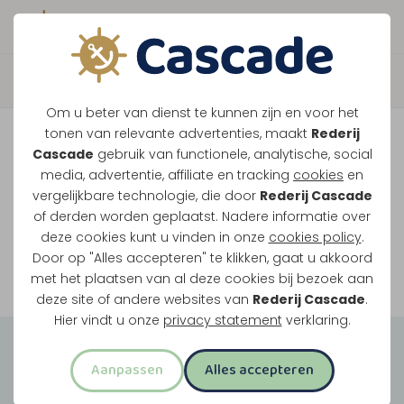
Boek direct je vaart
Vaar je mee over de
Om u beter van dienst te kunnen zijn en voor het
Maasplassen?
tonen van relevante advertenties, maakt
Rederij
Cascade
gebruik van functionele, analytische, social
Ondanks de lage waterstanden gaan
media, advertentie, affiliate en tracking
cookies
en
vergelijkbare technologie, die door
Rederij Cascade
onze vaarten gewoon door.
of derden worden geplaatst. Nadere informatie over
deze cookies kunt u vinden in onze
cookies policy
.
Door op "Alles accepteren" te klikken, gaat u akkoord
Bekijk onze rondvaarten
met het plaatsen van al deze cookies bij bezoek aan
deze site of andere websites van
Rederij Cascade
.
Hier vindt u onze
privacy statement
verklaring.
Groepsuitjes
Aanpassen
Alles accepteren