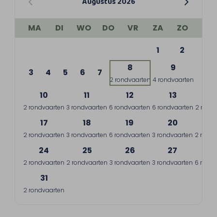
Augustus 2026
MA
DI
WO
DO
VR
ZA
ZO
1
2
8
9
3
4
5
6
7
2 rondvaarten
4 rondvaarten
10
11
12
13
1
2 rondvaarten
3 rondvaarten
6 rondvaarten
6 rondvaarten
2 rond
17
18
19
20
2
2 rondvaarten
3 rondvaarten
6 rondvaarten
3 rondvaarten
2 rondv
24
25
26
27
2
2 rondvaarten
2 rondvaarten
3 rondvaarten
3 rondvaarten
6 rondv
31
2 rondvaarten