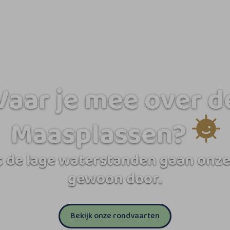
Vaar je mee over d
Maasplassen?
 de lage waterstanden gaan onze
gewoon door.
Bekijk onze rondvaarten