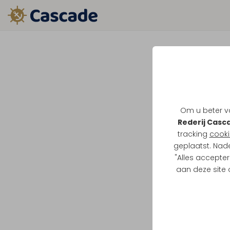
Om u beter va
Rederij Casc
tracking
cooki
geplaatst. Nad
"Alles accepter
aan deze site