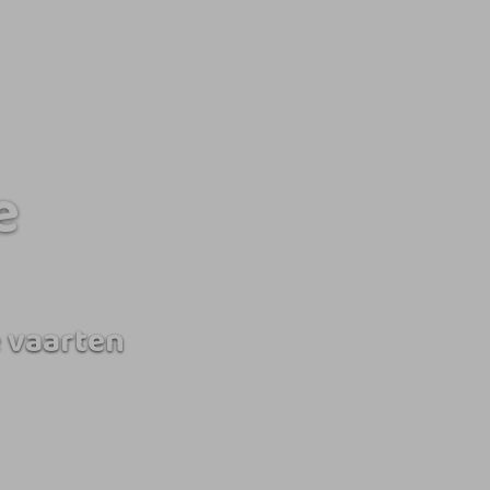
e
 vaarten