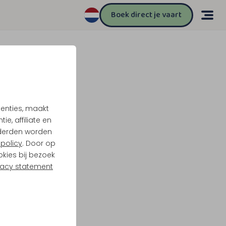
Boek direct je vaart
tenties, maakt
e, affiliate en
derden worden
policy
. Door op
okies bij bezoek
vacy statement