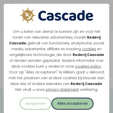
Boek direct je vaart
Vaar je mee over de
Om u beter van dienst te kunnen zijn en voor het
Maasplassen?
tonen van relevante advertenties, maakt
Rederij
Cascade
gebruik van functionele, analytische, social
Ondanks de lage waterstanden gaan
media, advertentie, affiliate en tracking
cookies
en
vergelijkbare technologie, die door
Rederij Cascade
onze vaarten gewoon door.
of derden worden geplaatst. Nadere informatie over
deze cookies kunt u vinden in onze
cookies policy
.
Door op "Alles accepteren" te klikken, gaat u akkoord
Bekijk onze rondvaarten
met het plaatsen van al deze cookies bij bezoek aan
deze site of andere websites van
Rederij Cascade
.
Hier vindt u onze
privacy statement
verklaring.
Groepsuitjes
Aanpassen
Alles accepteren