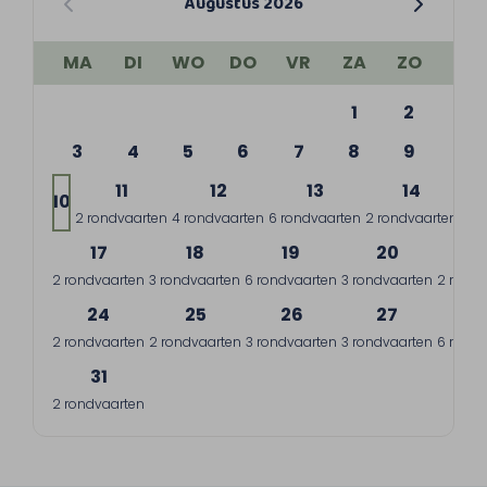
Augustus 2026
MA
DI
WO
DO
VR
ZA
ZO
1
2
3
4
5
6
7
8
9
11
12
13
14
10
2 rondvaarten
4 rondvaarten
6 rondvaarten
2 rondvaarten
7 r
17
18
19
20
2
2 rondvaarten
3 rondvaarten
6 rondvaarten
3 rondvaarten
2 rondv
24
25
26
27
2
2 rondvaarten
2 rondvaarten
3 rondvaarten
3 rondvaarten
6 rondv
31
2 rondvaarten