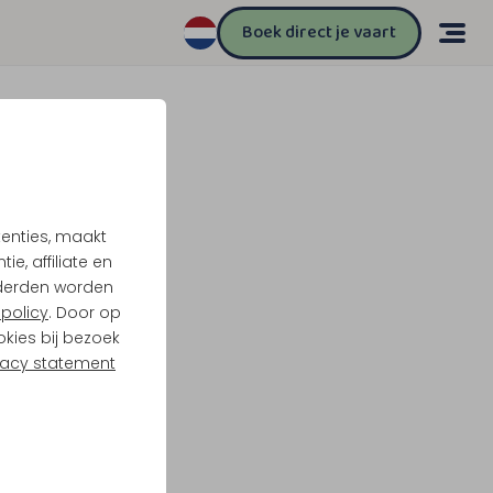
Boek direct je vaart
tenties, maakt
e, affiliate en
derden worden
policy
. Door op
okies bij bezoek
vacy statement