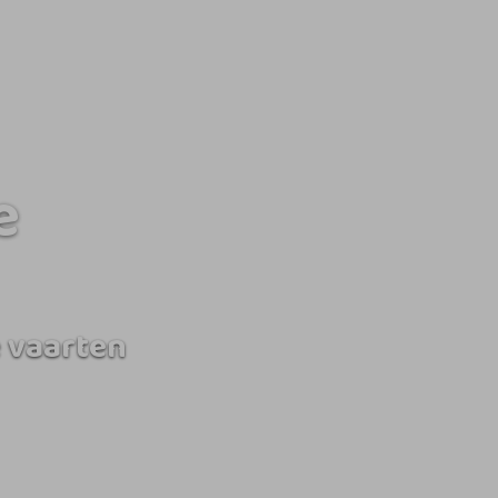
e
 vaarten