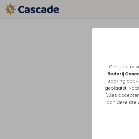
Om u beter va
Rederij Casc
tracking
cooki
geplaatst. Nad
"Alles accepter
aan deze site