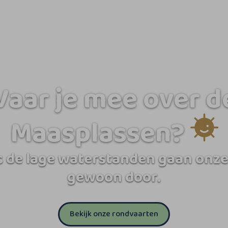
Vaar je mee over d
Maasplassen?
 de lage waterstanden gaan onze
gewoon door.
Bekijk onze rondvaarten