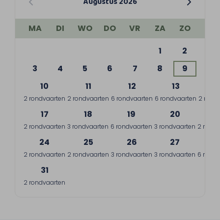
Augustus 2026
MA
DI
WO
DO
VR
ZA
ZO
1
2
3
4
5
6
7
8
9
10
11
12
13
1
2 rondvaarten
2 rondvaarten
6 rondvaarten
6 rondvaarten
2 rond
17
18
19
20
2
2 rondvaarten
3 rondvaarten
6 rondvaarten
3 rondvaarten
2 rondv
24
25
26
27
2
2 rondvaarten
2 rondvaarten
3 rondvaarten
3 rondvaarten
6 rondv
31
2 rondvaarten