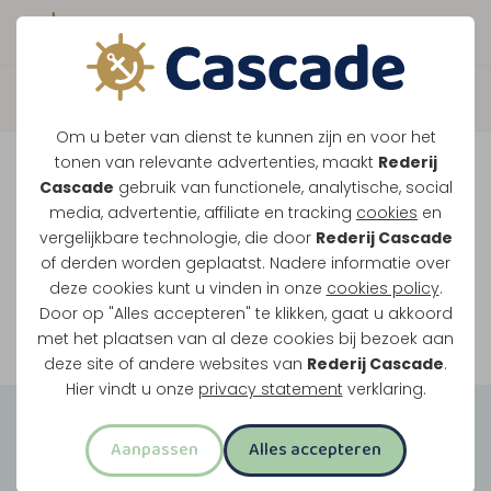
Boek direct je vaart
Vaar je mee over de
Om u beter van dienst te kunnen zijn en voor het
Maasplassen?
tonen van relevante advertenties, maakt
Rederij
Cascade
gebruik van functionele, analytische, social
Ondanks de lage waterstanden gaan
media, advertentie, affiliate en tracking
cookies
en
vergelijkbare technologie, die door
Rederij Cascade
onze vaarten gewoon door.
of derden worden geplaatst. Nadere informatie over
deze cookies kunt u vinden in onze
cookies policy
.
Door op "Alles accepteren" te klikken, gaat u akkoord
Bekijk onze rondvaarten
met het plaatsen van al deze cookies bij bezoek aan
deze site of andere websites van
Rederij Cascade
.
Hier vindt u onze
privacy statement
verklaring.
Groepsuitjes
Aanpassen
Alles accepteren