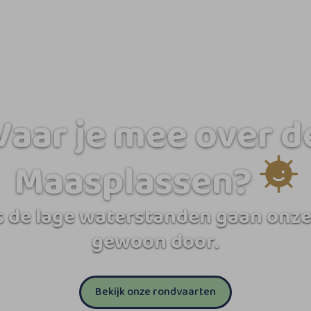
Vaar je mee over d
Maasplassen?
 de lage waterstanden gaan onze
gewoon door.
Bekijk onze rondvaarten