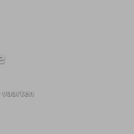
e
 vaarten