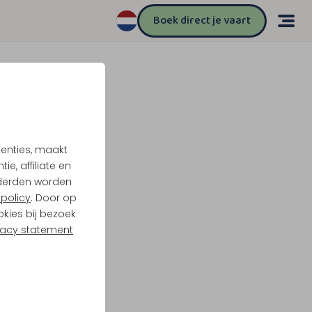
Boek direct je vaart
tenties, maakt
e, affiliate en
derden worden
policy
. Door op
okies bij bezoek
vacy statement