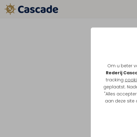
Om u beter va
Rederij Casc
tracking
cooki
geplaatst. Nad
"Alles accepter
aan deze site