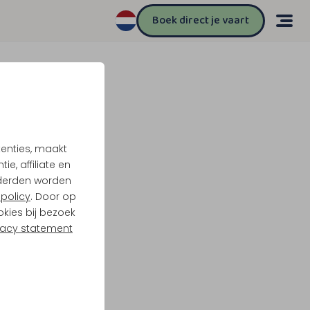
Boek direct je vaart
tenties, maakt
e, affiliate en
derden worden
policy
. Door op
okies bij bezoek
vacy statement