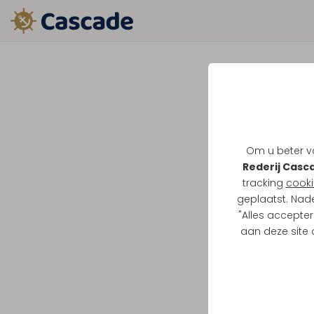
Om u beter va
Rederij Casc
tracking
cooki
geplaatst. Nad
"Alles accepter
aan deze site