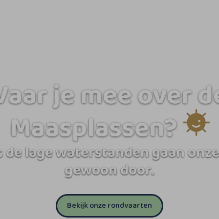
Vaar je mee over d
Maasplassen?
 de lage waterstanden gaan onze
gewoon door.
Bekijk onze rondvaarten