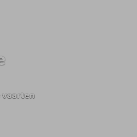
e
 vaarten