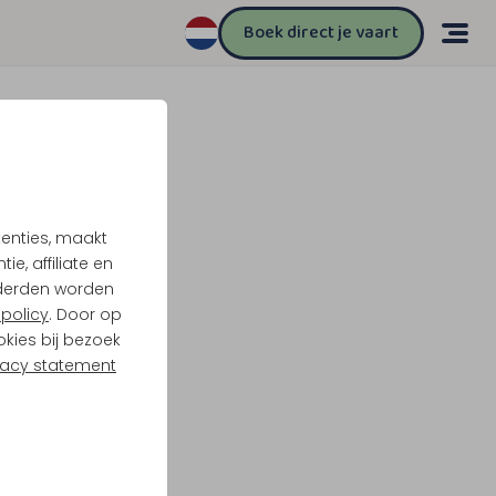
Boek direct je vaart
tenties, maakt
e, affiliate en
derden worden
policy
. Door op
okies bij bezoek
vacy statement