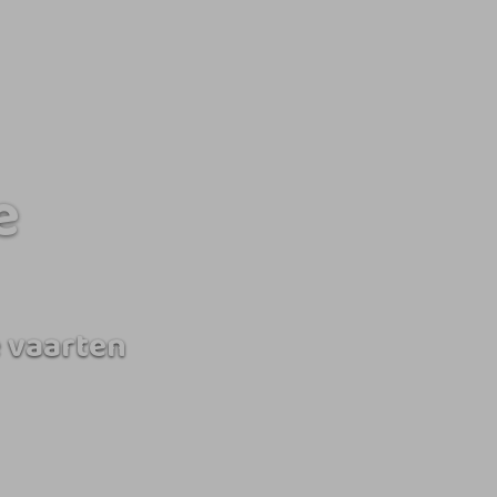
e
 vaarten