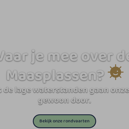
Vaar je mee over d
Maasplassen?
 de lage waterstanden gaan onze
gewoon door.
Bekijk onze rondvaarten