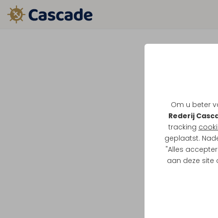
Om u beter va
Rederij Casc
tracking
cooki
geplaatst. Nad
"Alles accepter
aan deze site