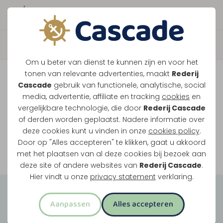
Boek direct je vaart
Vaar je mee over de
Om u beter van dienst te kunnen zijn en voor het
Maasplassen?
tonen van relevante advertenties, maakt
Rederij
Cascade
gebruik van functionele, analytische, social
Ondanks de lage waterstanden gaan
media, advertentie, affiliate en tracking
cookies
en
vergelijkbare technologie, die door
Rederij Cascade
onze vaarten gewoon door.
of derden worden geplaatst. Nadere informatie over
deze cookies kunt u vinden in onze
cookies policy
.
Door op "Alles accepteren" te klikken, gaat u akkoord
Bekijk onze rondvaarten
met het plaatsen van al deze cookies bij bezoek aan
deze site of andere websites van
Rederij Cascade
.
Hier vindt u onze
privacy statement
verklaring.
Groepsuitjes
Aanpassen
Alles accepteren