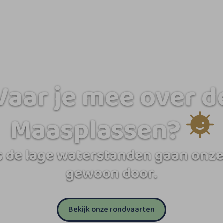
Vaar je mee over d
Maasplassen?
 de lage waterstanden gaan onze
gewoon door.
Bekijk onze rondvaarten