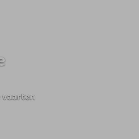
e
 vaarten