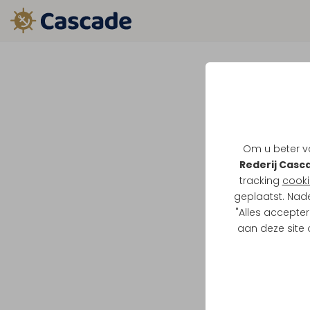
Om u beter va
Rederij Casc
tracking
cooki
geplaatst. Nad
"Alles accepter
aan deze site