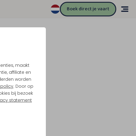
Boek direct je vaart
tenties, maakt
e, affiliate en
derden worden
policy
. Door op
okies bij bezoek
vacy statement