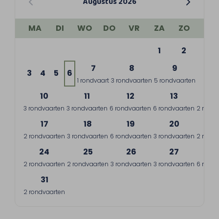
Augustus 2026
MA
DI
WO
DO
VR
ZA
ZO
1
2
7
8
9
3
4
5
6
1 rondvaart
3 rondvaarten
5 rondvaarten
10
11
12
13
1
3 rondvaarten
3 rondvaarten
6 rondvaarten
6 rondvaarten
2 rondv
17
18
19
20
2
2 rondvaarten
3 rondvaarten
6 rondvaarten
3 rondvaarten
2 rondv
24
25
26
27
2
2 rondvaarten
2 rondvaarten
3 rondvaarten
3 rondvaarten
6 rondv
31
2 rondvaarten