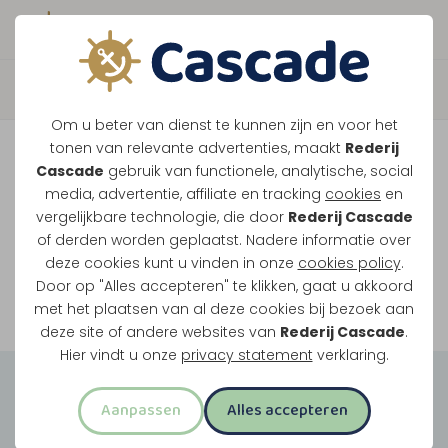
Boek direct je vaart
Vaar je mee over de
Om u beter van dienst te kunnen zijn en voor het
Maasplassen?
tonen van relevante advertenties, maakt
Rederij
Cascade
gebruik van functionele, analytische, social
Ondanks de lage waterstanden gaan
media, advertentie, affiliate en tracking
cookies
en
vergelijkbare technologie, die door
Rederij Cascade
onze vaarten gewoon door.
of derden worden geplaatst. Nadere informatie over
deze cookies kunt u vinden in onze
cookies policy
.
Door op "Alles accepteren" te klikken, gaat u akkoord
Bekijk onze rondvaarten
met het plaatsen van al deze cookies bij bezoek aan
deze site of andere websites van
Rederij Cascade
.
Hier vindt u onze
privacy statement
verklaring.
Groepsuitjes
Aanpassen
Alles accepteren