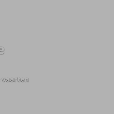
e
 vaarten