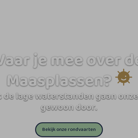
Vaar je mee over d
Maasplassen?
 de lage waterstanden gaan onze
gewoon door.
Bekijk onze rondvaarten