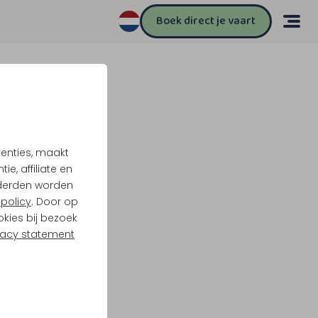
Boek direct je vaart
tenties, maakt
e, affiliate en
derden worden
policy
. Door op
okies bij bezoek
vacy statement