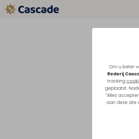
Om u beter va
Rederij Casc
tracking
cooki
geplaatst. Nad
"Alles accepter
aan deze site