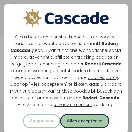
Boek direct je vaart
Vaar je mee over de
Om u beter van dienst te kunnen zijn en voor het
Maasplassen?
tonen van relevante advertenties, maakt
Rederij
Cascade
gebruik van functionele, analytische, social
Ondanks de lage waterstanden gaan
media, advertentie, affiliate en tracking
cookies
en
vergelijkbare technologie, die door
Rederij Cascade
onze vaarten gewoon door.
of derden worden geplaatst. Nadere informatie over
deze cookies kunt u vinden in onze
cookies policy
.
Door op "Alles accepteren" te klikken, gaat u akkoord
Bekijk onze rondvaarten
met het plaatsen van al deze cookies bij bezoek aan
deze site of andere websites van
Rederij Cascade
.
Hier vindt u onze
privacy statement
verklaring.
Groepsuitjes
Aanpassen
Alles accepteren