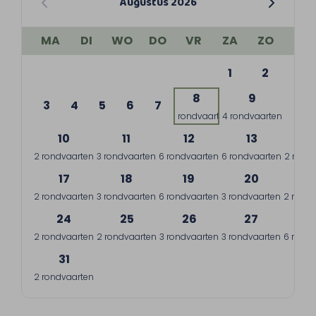
Augustus 2026
MA
DI
WO
DO
VR
ZA
ZO
1
2
8
9
3
4
5
6
7
1 rondvaart
4 rondvaarten
10
11
12
13
1
2 rondvaarten
3 rondvaarten
6 rondvaarten
6 rondvaarten
2 rond
17
18
19
20
2
2 rondvaarten
3 rondvaarten
6 rondvaarten
3 rondvaarten
2 rondv
24
25
26
27
2
2 rondvaarten
2 rondvaarten
3 rondvaarten
3 rondvaarten
6 rondv
31
2 rondvaarten