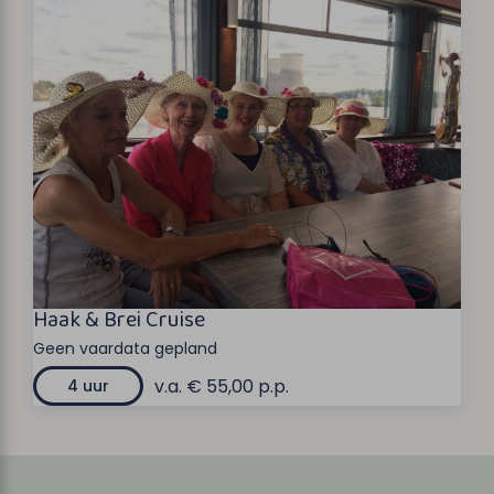
Haak & Brei Cruise
Geen vaardata gepland
v.a. € 55,00 p.p.
4 uur