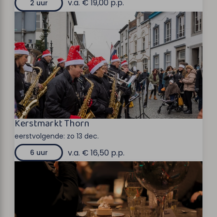
v.a. € 19,00 p.p.
2 uur
Kerstmarkt Thorn
eerstvolgende:
zo 13 dec.
v.a. € 16,50 p.p.
6 uur