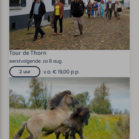
Tour de Thorn
eerstvolgende:
za 8 aug.
v.a. € 19,00 p.p.
2 uur