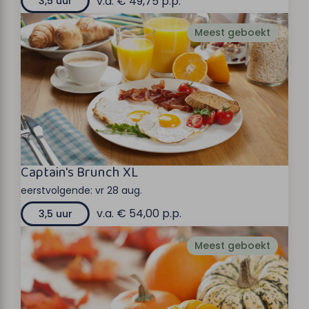
v.a. € 49,75 p.p.
3,5 uur
Meest geboekt
Captain's Brunch XL
eerstvolgende:
vr 28 aug.
v.a. € 54,00 p.p.
3,5 uur
Meest geboekt