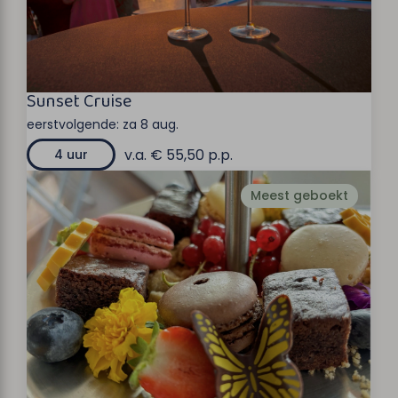
Sunset Cruise
eerstvolgende:
za 8 aug.
v.a. € 55,50 p.p.
4 uur
Meest geboekt