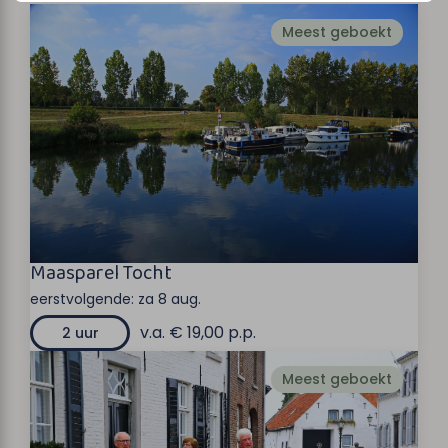
Meest geboekt
Maasparel Tocht
eerstvolgende:
za 8 aug.
v.a. € 19,00 p.p.
2 uur
Meest geboekt