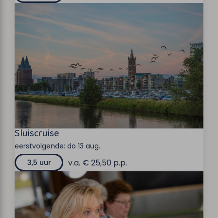
Sluiscruise
eerstvolgende:
do 13 aug.
v.a. € 25,50 p.p.
3,5 uur