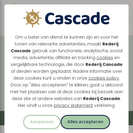
Boek direct je vaart
Vaar met ons mee over
Om u beter van dienst te kunnen zijn en voor het
tonen van relevante advertenties, maakt
Rederij
de Maasplassen
Cascade
gebruik van functionele, analytische, social
media, advertentie, affiliate en tracking
cookies
en
Tussen Maasbracht, Thorn en Roermond ontdek
vergelijkbare technologie, die door
Rederij Cascade
je een landschap vol historie, natuur en levendige
of derden worden geplaatst. Nadere informatie over
oevers. Elke vaart brengt je langs verrassende
deze cookies kunt u vinden in onze
cookies policy
.
plekken, van stille plassen tot bruisende
Door op "Alles accepteren" te klikken, gaat u akkoord
met het plaatsen van al deze cookies bij bezoek aan
stadskernen.
deze site of andere websites van
Rederij Cascade
.
Hier vindt u onze
privacy statement
verklaring.
Filter
Aanpassen
Alles accepteren