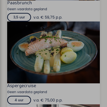
Paasbrunch
Geen vaardata gepland
v.a. € 59,75 p.p.
3,5 uur
Aspergecruise
Geen vaardata gepland
v.a. € 75,00 p.p.
4 uur