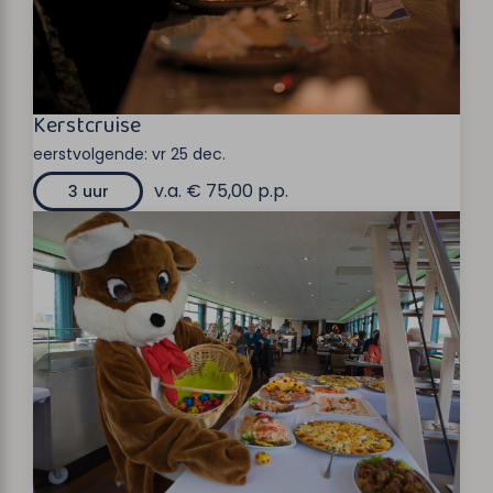
Kerstcruise
eerstvolgende:
vr 25 dec.
v.a. € 75,00 p.p.
3 uur