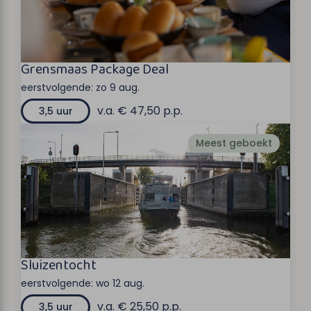
Grensmaas Package Deal
eerstvolgende:
zo 9 aug.
v.a. € 47,50 p.p.
3,5 uur
Meest geboekt
Sluizentocht
eerstvolgende:
wo 12 aug.
v.a. € 25,50 p.p.
3,5 uur