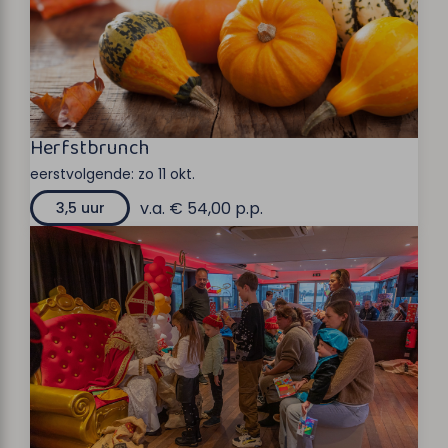
Herfstbrunch
eerstvolgende:
zo 11 okt.
v.a. € 54,00 p.p.
3,5 uur