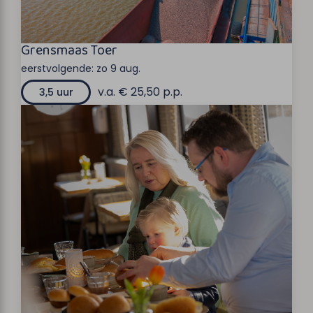
Grensmaas Toer
eerstvolgende:
zo 9 aug.
v.a. € 25,50 p.p.
3,5 uur