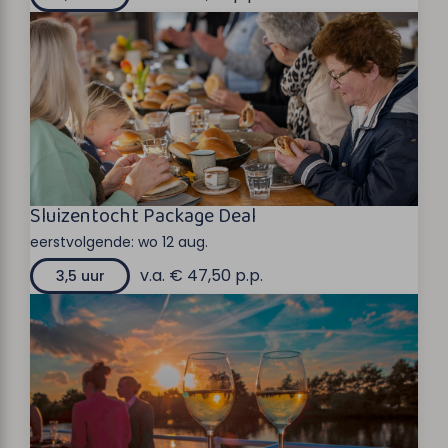
Sluizentocht Package Deal
eerstvolgende:
wo 12 aug.
v.a. € 47,50 p.p.
3,5 uur