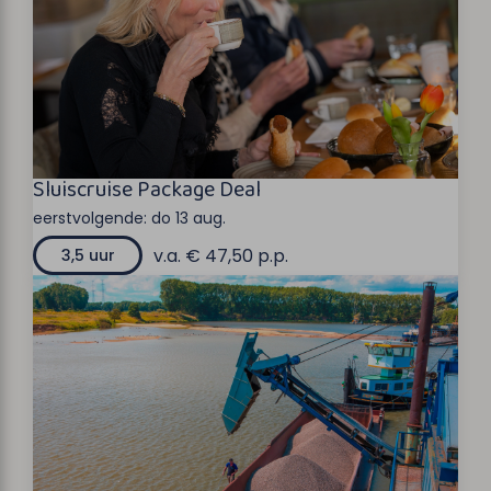
Sluiscruise Package Deal
eerstvolgende:
do 13 aug.
v.a. € 47,50 p.p.
3,5 uur