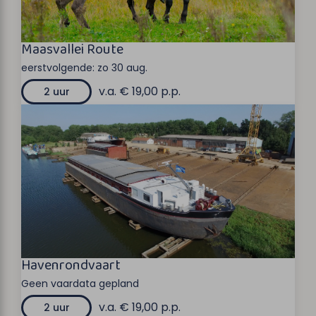
Maasvallei Route
eerstvolgende:
zo 30 aug.
v.a. € 19,00 p.p.
2 uur
Havenrondvaart
Geen vaardata gepland
v.a. € 19,00 p.p.
2 uur