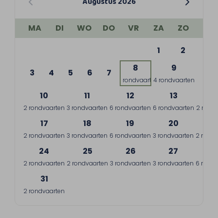
Augustus 2026
MA
DI
WO
DO
VR
ZA
ZO
1
2
8
9
3
4
5
6
7
1 rondvaart
4 rondvaarten
10
11
12
13
1
2 rondvaarten
3 rondvaarten
6 rondvaarten
6 rondvaarten
2 rond
17
18
19
20
2
2 rondvaarten
3 rondvaarten
6 rondvaarten
3 rondvaarten
2 rondv
24
25
26
27
2
2 rondvaarten
2 rondvaarten
3 rondvaarten
3 rondvaarten
6 rondv
31
2 rondvaarten