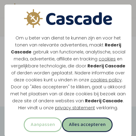
Boek direct je vaart
Vaar je mee over de
Om u beter van dienst te kunnen zijn en voor het
Maasplassen?
tonen van relevante advertenties, maakt
Rederij
Cascade
gebruik van functionele, analytische, social
Ondanks de lage waterstanden gaan
media, advertentie, affiliate en tracking
cookies
en
vergelijkbare technologie, die door
Rederij Cascade
onze vaarten gewoon door.
of derden worden geplaatst. Nadere informatie over
deze cookies kunt u vinden in onze
cookies policy
.
Door op "Alles accepteren" te klikken, gaat u akkoord
Bekijk onze rondvaarten
met het plaatsen van al deze cookies bij bezoek aan
deze site of andere websites van
Rederij Cascade
.
Hier vindt u onze
privacy statement
verklaring.
Groepsuitjes
Aanpassen
Alles accepteren