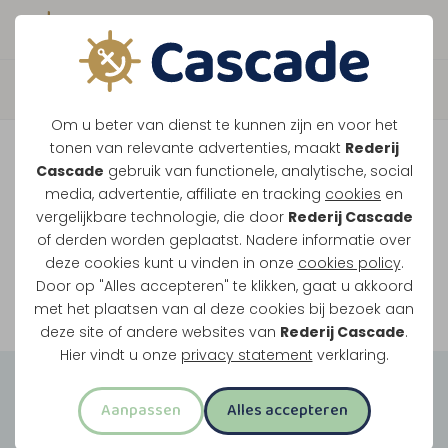
Boek direct je vaart
Vaar je mee over de
Om u beter van dienst te kunnen zijn en voor het
Maasplassen?
tonen van relevante advertenties, maakt
Rederij
Cascade
gebruik van functionele, analytische, social
Ondanks de lage waterstanden gaan
media, advertentie, affiliate en tracking
cookies
en
vergelijkbare technologie, die door
Rederij Cascade
onze vaarten gewoon door.
of derden worden geplaatst. Nadere informatie over
deze cookies kunt u vinden in onze
cookies policy
.
Door op "Alles accepteren" te klikken, gaat u akkoord
Bekijk onze rondvaarten
met het plaatsen van al deze cookies bij bezoek aan
deze site of andere websites van
Rederij Cascade
.
Hier vindt u onze
privacy statement
verklaring.
Groepsuitjes
Aanpassen
Alles accepteren