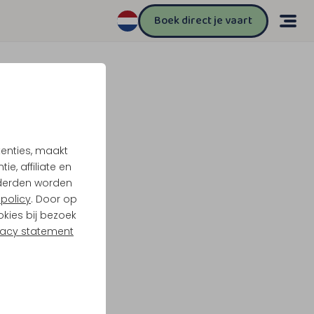
Boek direct je vaart
tenties, maakt
e, affiliate en
derden worden
policy
. Door op
okies bij bezoek
vacy statement