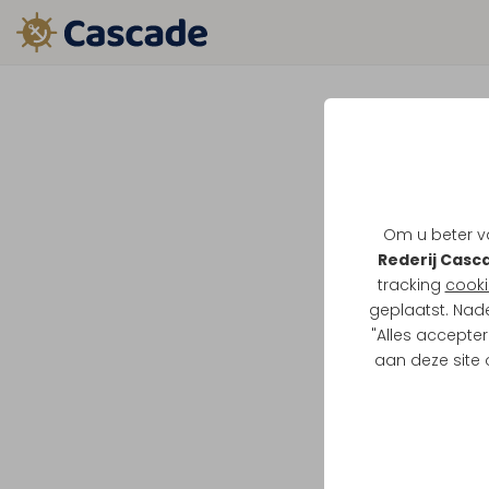
Om u beter va
Rederij Casc
tracking
cooki
geplaatst. Nad
"Alles accepter
aan deze site