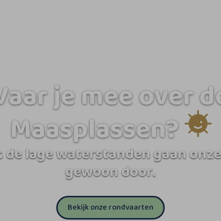
Vaar je mee over d
Maasplassen?
 de lage waterstanden gaan onze
gewoon door.
Bekijk onze rondvaarten