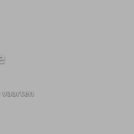
e
 vaarten