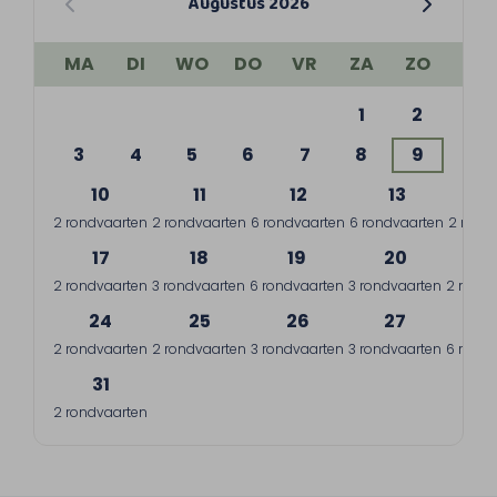
Augustus 2026
MA
DI
WO
DO
VR
ZA
ZO
1
2
3
4
5
6
7
8
9
10
11
12
13
1
2 rondvaarten
2 rondvaarten
6 rondvaarten
6 rondvaarten
2 rond
17
18
19
20
2
2 rondvaarten
3 rondvaarten
6 rondvaarten
3 rondvaarten
2 rondv
24
25
26
27
2
2 rondvaarten
2 rondvaarten
3 rondvaarten
3 rondvaarten
6 rondv
31
2 rondvaarten