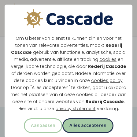
Boek direct je vaart
Vaar je mee over de
Om u beter van dienst te kunnen zijn en voor het
Maasplassen?
tonen van relevante advertenties, maakt
Rederij
Cascade
gebruik van functionele, analytische, social
Ondanks de lage waterstanden gaan
media, advertentie, affiliate en tracking
cookies
en
vergelijkbare technologie, die door
Rederij Cascade
onze vaarten gewoon door.
of derden worden geplaatst. Nadere informatie over
deze cookies kunt u vinden in onze
cookies policy
.
Door op "Alles accepteren" te klikken, gaat u akkoord
Bekijk onze rondvaarten
met het plaatsen van al deze cookies bij bezoek aan
deze site of andere websites van
Rederij Cascade
.
Hier vindt u onze
privacy statement
verklaring.
Groepsuitjes
Aanpassen
Alles accepteren