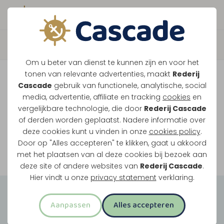
Boek direct je vaart
Vaar je mee over de
Om u beter van dienst te kunnen zijn en voor het
Maasplassen?
tonen van relevante advertenties, maakt
Rederij
Cascade
gebruik van functionele, analytische, social
Ondanks de lage waterstanden gaan
media, advertentie, affiliate en tracking
cookies
en
vergelijkbare technologie, die door
Rederij Cascade
onze vaarten gewoon door.
of derden worden geplaatst. Nadere informatie over
deze cookies kunt u vinden in onze
cookies policy
.
Door op "Alles accepteren" te klikken, gaat u akkoord
Bekijk onze rondvaarten
met het plaatsen van al deze cookies bij bezoek aan
deze site of andere websites van
Rederij Cascade
.
Hier vindt u onze
privacy statement
verklaring.
Groepsuitjes
Aanpassen
Alles accepteren