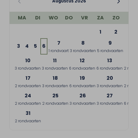
Augustus 2026
MA
DI
WO
DO
VR
ZA
ZO
1
2
7
8
9
3
4
5
6
1 rondvaart
3 rondvaarten
5 rondvaarten
10
11
12
13
1
3 rondvaarten
3 rondvaarten
6 rondvaarten
6 rondvaarten
2 rondv
17
18
19
20
2
2 rondvaarten
3 rondvaarten
6 rondvaarten
3 rondvaarten
2 rondv
24
25
26
27
2
2 rondvaarten
2 rondvaarten
3 rondvaarten
3 rondvaarten
6 rondv
31
2 rondvaarten