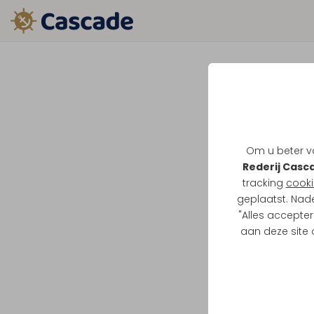
Om u beter va
Rederij Casc
tracking
cooki
geplaatst. Nad
"Alles accepter
aan deze site