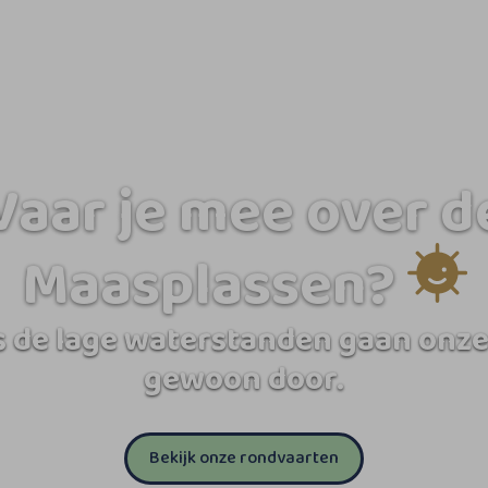
Vaar je mee over d
Maasplassen?
 de lage waterstanden gaan onze
gewoon door.
Bekijk onze rondvaarten