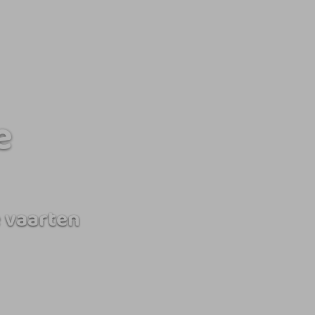
e
 vaarten