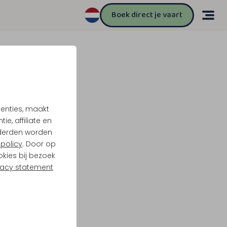
Boek direct je vaart
tenties, maakt
e, affiliate en
derden worden
policy
. Door op
okies bij bezoek
vacy statement