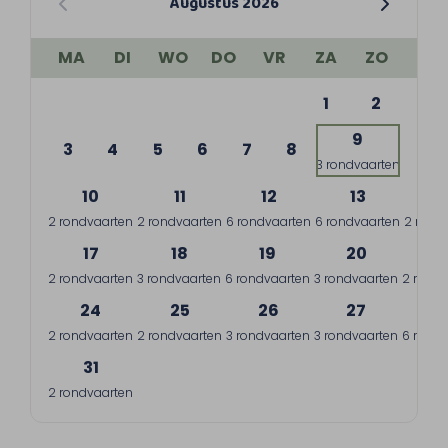
Augustus 2026
MA
DI
WO
DO
VR
ZA
ZO
1
2
9
3
4
5
6
7
8
3 rondvaarten
10
11
12
13
1
2 rondvaarten
2 rondvaarten
6 rondvaarten
6 rondvaarten
2 rond
17
18
19
20
2
2 rondvaarten
3 rondvaarten
6 rondvaarten
3 rondvaarten
2 rondv
24
25
26
27
2
2 rondvaarten
2 rondvaarten
3 rondvaarten
3 rondvaarten
6 rondv
31
2 rondvaarten