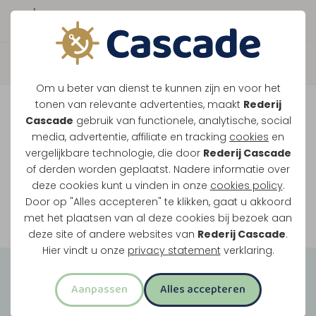
Boek direct je vaart
Vaar je mee over de
Om u beter van dienst te kunnen zijn en voor het
Maasplassen?
tonen van relevante advertenties, maakt
Rederij
Cascade
gebruik van functionele, analytische, social
Ondanks de lage waterstanden gaan
media, advertentie, affiliate en tracking
cookies
en
vergelijkbare technologie, die door
Rederij Cascade
onze vaarten gewoon door.
of derden worden geplaatst. Nadere informatie over
deze cookies kunt u vinden in onze
cookies policy
.
Door op "Alles accepteren" te klikken, gaat u akkoord
Bekijk onze rondvaarten
met het plaatsen van al deze cookies bij bezoek aan
deze site of andere websites van
Rederij Cascade
.
Hier vindt u onze
privacy statement
verklaring.
Groepsuitjes
Aanpassen
Alles accepteren