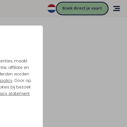
Boek direct je vaart
tenties, maakt
e, affiliate en
derden worden
policy
. Door op
okies bij bezoek
vacy statement