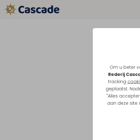
Om u beter va
Rederij Casc
tracking
cooki
geplaatst. Nad
"Alles accepter
aan deze site