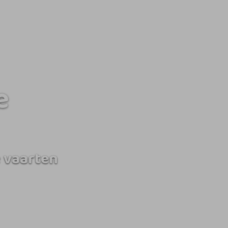
e
 vaarten