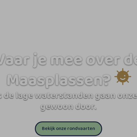
Vaar je mee over d
Maasplassen?
 de lage waterstanden gaan onze
gewoon door.
Bekijk onze rondvaarten