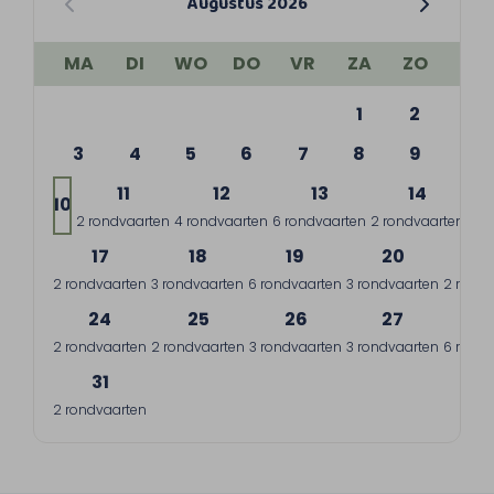
Augustus 2026
MA
DI
WO
DO
VR
ZA
ZO
1
2
3
4
5
6
7
8
9
11
12
13
14
10
2 rondvaarten
4 rondvaarten
6 rondvaarten
2 rondvaarten
7 r
17
18
19
20
2
2 rondvaarten
3 rondvaarten
6 rondvaarten
3 rondvaarten
2 rondv
24
25
26
27
2
2 rondvaarten
2 rondvaarten
3 rondvaarten
3 rondvaarten
6 rondv
31
2 rondvaarten