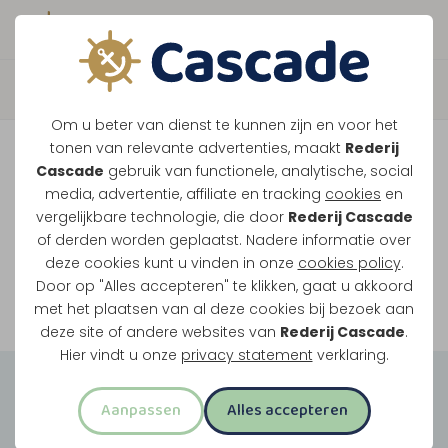
Boek direct je vaart
Vaar je mee over de
Om u beter van dienst te kunnen zijn en voor het
Maasplassen?
tonen van relevante advertenties, maakt
Rederij
Cascade
gebruik van functionele, analytische, social
Ondanks de lage waterstanden gaan
media, advertentie, affiliate en tracking
cookies
en
vergelijkbare technologie, die door
Rederij Cascade
onze vaarten gewoon door.
of derden worden geplaatst. Nadere informatie over
deze cookies kunt u vinden in onze
cookies policy
.
Door op "Alles accepteren" te klikken, gaat u akkoord
Bekijk onze rondvaarten
met het plaatsen van al deze cookies bij bezoek aan
deze site of andere websites van
Rederij Cascade
.
Hier vindt u onze
privacy statement
verklaring.
Groepsuitjes
Aanpassen
Alles accepteren