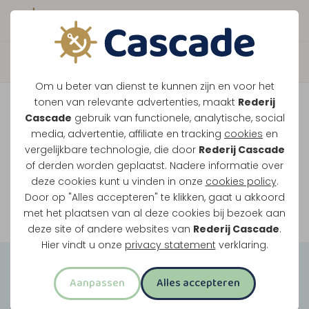
Boek direct je vaart
Vaar je mee over de
Om u beter van dienst te kunnen zijn en voor het
Maasplassen?
tonen van relevante advertenties, maakt
Rederij
Cascade
gebruik van functionele, analytische, social
Ondanks de lage waterstanden gaan
media, advertentie, affiliate en tracking
cookies
en
vergelijkbare technologie, die door
Rederij Cascade
onze vaarten gewoon door.
of derden worden geplaatst. Nadere informatie over
deze cookies kunt u vinden in onze
cookies policy
.
Door op "Alles accepteren" te klikken, gaat u akkoord
Bekijk onze rondvaarten
met het plaatsen van al deze cookies bij bezoek aan
deze site of andere websites van
Rederij Cascade
.
Hier vindt u onze
privacy statement
verklaring.
Groepsuitjes
Aanpassen
Alles accepteren