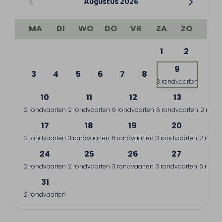
Augustus 2026
MA
DI
WO
DO
VR
ZA
ZO
1
2
9
3
4
5
6
7
8
3 rondvaarten
10
11
12
13
1
2 rondvaarten
2 rondvaarten
6 rondvaarten
6 rondvaarten
2 rond
17
18
19
20
2
2 rondvaarten
3 rondvaarten
6 rondvaarten
3 rondvaarten
2 rondv
24
25
26
27
2
2 rondvaarten
2 rondvaarten
3 rondvaarten
3 rondvaarten
6 rondv
31
2 rondvaarten