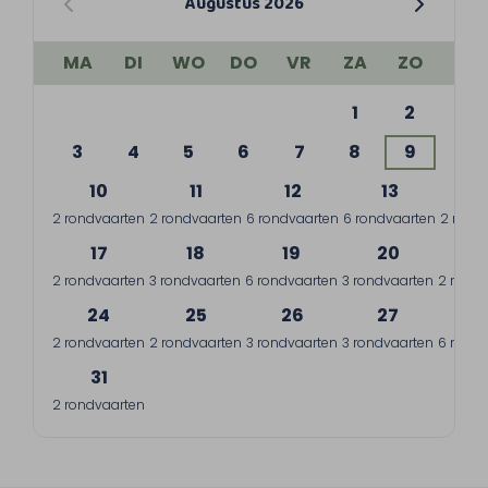
Augustus 2026
MA
DI
WO
DO
VR
ZA
ZO
1
2
3
4
5
6
7
8
9
10
11
12
13
1
2 rondvaarten
2 rondvaarten
6 rondvaarten
6 rondvaarten
2 rond
17
18
19
20
2
2 rondvaarten
3 rondvaarten
6 rondvaarten
3 rondvaarten
2 rondv
24
25
26
27
2
2 rondvaarten
2 rondvaarten
3 rondvaarten
3 rondvaarten
6 rondv
31
2 rondvaarten