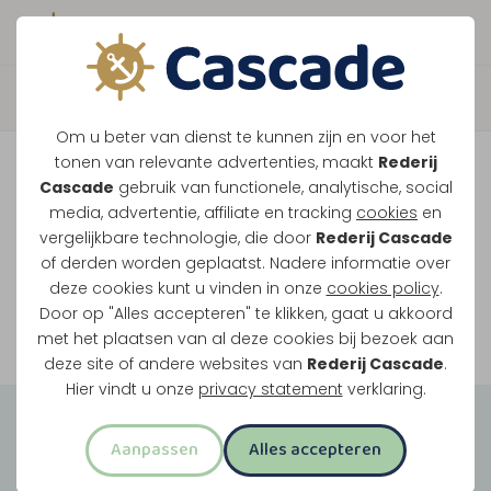
Boek direct je vaart
Vaar je mee over de
Om u beter van dienst te kunnen zijn en voor het
Maasplassen?
tonen van relevante advertenties, maakt
Rederij
Cascade
gebruik van functionele, analytische, social
Ondanks de lage waterstanden gaan
media, advertentie, affiliate en tracking
cookies
en
vergelijkbare technologie, die door
Rederij Cascade
onze vaarten gewoon door.
of derden worden geplaatst. Nadere informatie over
deze cookies kunt u vinden in onze
cookies policy
.
Door op "Alles accepteren" te klikken, gaat u akkoord
Bekijk onze rondvaarten
met het plaatsen van al deze cookies bij bezoek aan
deze site of andere websites van
Rederij Cascade
.
Hier vindt u onze
privacy statement
verklaring.
Groepsuitjes
Aanpassen
Alles accepteren