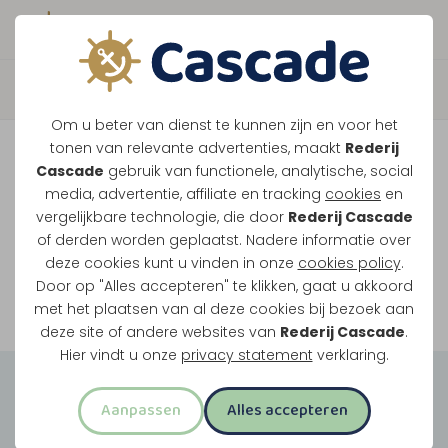
Boek direct je vaart
Vaar je mee over de
Om u beter van dienst te kunnen zijn en voor het
Maasplassen?
tonen van relevante advertenties, maakt
Rederij
Cascade
gebruik van functionele, analytische, social
Ondanks de lage waterstanden gaan
media, advertentie, affiliate en tracking
cookies
en
vergelijkbare technologie, die door
Rederij Cascade
onze vaarten gewoon door.
of derden worden geplaatst. Nadere informatie over
deze cookies kunt u vinden in onze
cookies policy
.
Door op "Alles accepteren" te klikken, gaat u akkoord
Bekijk onze rondvaarten
met het plaatsen van al deze cookies bij bezoek aan
deze site of andere websites van
Rederij Cascade
.
Hier vindt u onze
privacy statement
verklaring.
Groepsuitjes
Aanpassen
Alles accepteren