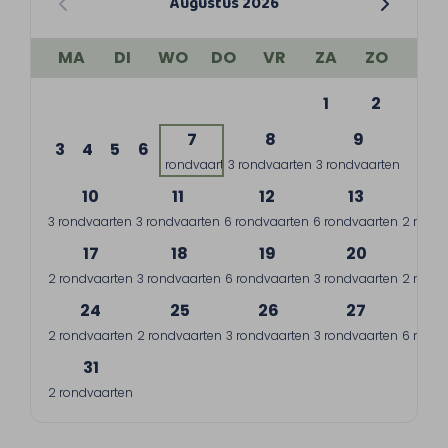
Augustus 2026
MA
DI
WO
DO
VR
ZA
ZO
1
2
7
8
9
3
4
5
6
1 rondvaart
3 rondvaarten
3 rondvaarten
10
11
12
13
1
3 rondvaarten
3 rondvaarten
6 rondvaarten
6 rondvaarten
2 rondv
17
18
19
20
2
2 rondvaarten
3 rondvaarten
6 rondvaarten
3 rondvaarten
2 rondv
24
25
26
27
2
2 rondvaarten
2 rondvaarten
3 rondvaarten
3 rondvaarten
6 rondv
31
2 rondvaarten