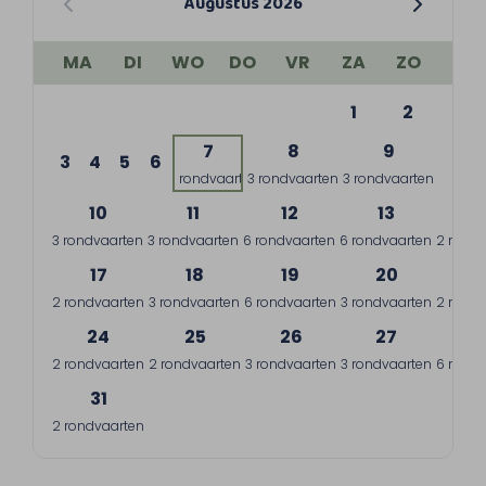
Augustus 2026
MA
DI
WO
DO
VR
ZA
ZO
1
2
7
8
9
3
4
5
6
1 rondvaart
3 rondvaarten
3 rondvaarten
10
11
12
13
1
3 rondvaarten
3 rondvaarten
6 rondvaarten
6 rondvaarten
2 rondv
17
18
19
20
2
2 rondvaarten
3 rondvaarten
6 rondvaarten
3 rondvaarten
2 rondv
24
25
26
27
2
2 rondvaarten
2 rondvaarten
3 rondvaarten
3 rondvaarten
6 rondv
31
2 rondvaarten