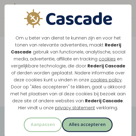
Boek direct je vaart
Vaar je mee over de
Om u beter van dienst te kunnen zijn en voor het
Maasplassen?
tonen van relevante advertenties, maakt
Rederij
Cascade
gebruik van functionele, analytische, social
Ondanks de lage waterstanden gaan
media, advertentie, affiliate en tracking
cookies
en
vergelijkbare technologie, die door
Rederij Cascade
onze vaarten gewoon door.
of derden worden geplaatst. Nadere informatie over
deze cookies kunt u vinden in onze
cookies policy
.
Door op "Alles accepteren" te klikken, gaat u akkoord
Bekijk onze rondvaarten
met het plaatsen van al deze cookies bij bezoek aan
deze site of andere websites van
Rederij Cascade
.
Hier vindt u onze
privacy statement
verklaring.
Groepsuitjes
Aanpassen
Alles accepteren