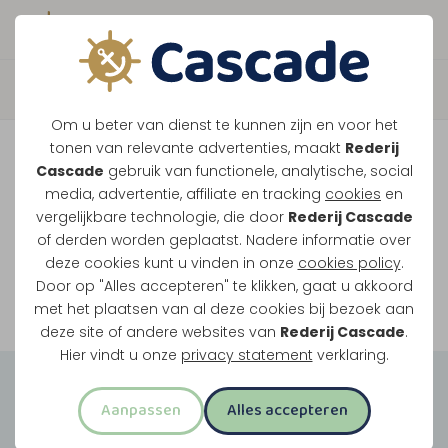
Boek direct je vaart
Vaar je mee over de
Om u beter van dienst te kunnen zijn en voor het
Maasplassen?
tonen van relevante advertenties, maakt
Rederij
Cascade
gebruik van functionele, analytische, social
Ondanks de lage waterstanden gaan
media, advertentie, affiliate en tracking
cookies
en
vergelijkbare technologie, die door
Rederij Cascade
onze vaarten gewoon door.
of derden worden geplaatst. Nadere informatie over
deze cookies kunt u vinden in onze
cookies policy
.
Door op "Alles accepteren" te klikken, gaat u akkoord
Bekijk onze rondvaarten
met het plaatsen van al deze cookies bij bezoek aan
deze site of andere websites van
Rederij Cascade
.
Hier vindt u onze
privacy statement
verklaring.
Groepsuitjes
Aanpassen
Alles accepteren