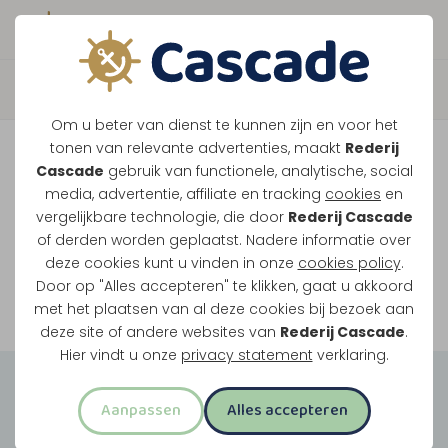
Boek direct je vaart
Vaar je mee over de
Om u beter van dienst te kunnen zijn en voor het
Maasplassen?
tonen van relevante advertenties, maakt
Rederij
Cascade
gebruik van functionele, analytische, social
Ondanks de lage waterstanden gaan
media, advertentie, affiliate en tracking
cookies
en
vergelijkbare technologie, die door
Rederij Cascade
onze vaarten gewoon door.
of derden worden geplaatst. Nadere informatie over
deze cookies kunt u vinden in onze
cookies policy
.
Door op "Alles accepteren" te klikken, gaat u akkoord
Bekijk onze rondvaarten
met het plaatsen van al deze cookies bij bezoek aan
deze site of andere websites van
Rederij Cascade
.
Hier vindt u onze
privacy statement
verklaring.
Groepsuitjes
Aanpassen
Alles accepteren