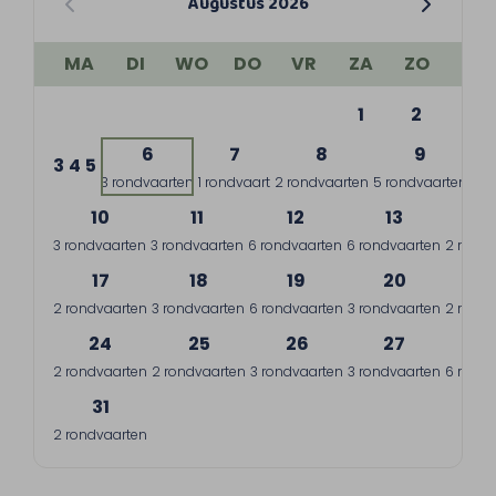
Augustus 2026
MA
DI
WO
DO
VR
ZA
ZO
1
2
6
7
8
9
3
4
5
3 rondvaarten
1 rondvaart
2 rondvaarten
5 rondvaarten
10
11
12
13
1
3 rondvaarten
3 rondvaarten
6 rondvaarten
6 rondvaarten
2 rondv
17
18
19
20
2
2 rondvaarten
3 rondvaarten
6 rondvaarten
3 rondvaarten
2 rondv
24
25
26
27
2
2 rondvaarten
2 rondvaarten
3 rondvaarten
3 rondvaarten
6 rondv
31
2 rondvaarten