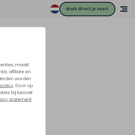
Boek direct je vaart
tenties, maakt
e, affiliate en
derden worden
policy
. Door op
okies bij bezoek
vacy statement