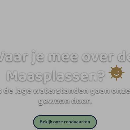
Vaar je mee over d
Maasplassen?
 de lage waterstanden gaan onze
gewoon door.
Bekijk onze rondvaarten