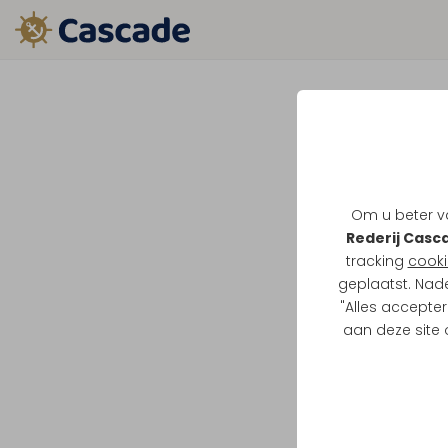
Om u beter va
Rederij Casc
tracking
cooki
geplaatst. Nad
"Alles accepter
aan deze site