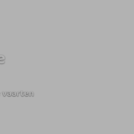
e
 vaarten