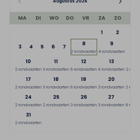
Augustus 2026
MA
DI
WO
DO
VR
ZA
ZO
1
2
8
9
3
4
5
6
7
2 rondvaarten
4 rondvaarten
10
11
12
13
1
2 rondvaarten
3 rondvaarten
6 rondvaarten
6 rondvaarten
2 rond
17
18
19
20
2
2 rondvaarten
3 rondvaarten
6 rondvaarten
3 rondvaarten
2 rondv
24
25
26
27
2
2 rondvaarten
2 rondvaarten
3 rondvaarten
3 rondvaarten
6 rondv
31
2 rondvaarten