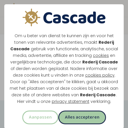
Boek direct je vaart
Vaar je mee over de
Om u beter van dienst te kunnen zijn en voor het
Maasplassen?
tonen van relevante advertenties, maakt
Rederij
Cascade
gebruik van functionele, analytische, social
Ondanks de lage waterstanden gaan
media, advertentie, affiliate en tracking
cookies
en
vergelijkbare technologie, die door
Rederij Cascade
onze vaarten gewoon door.
of derden worden geplaatst. Nadere informatie over
deze cookies kunt u vinden in onze
cookies policy
.
Door op "Alles accepteren" te klikken, gaat u akkoord
Bekijk onze rondvaarten
met het plaatsen van al deze cookies bij bezoek aan
deze site of andere websites van
Rederij Cascade
.
Hier vindt u onze
privacy statement
verklaring.
Groepsuitjes
Aanpassen
Alles accepteren