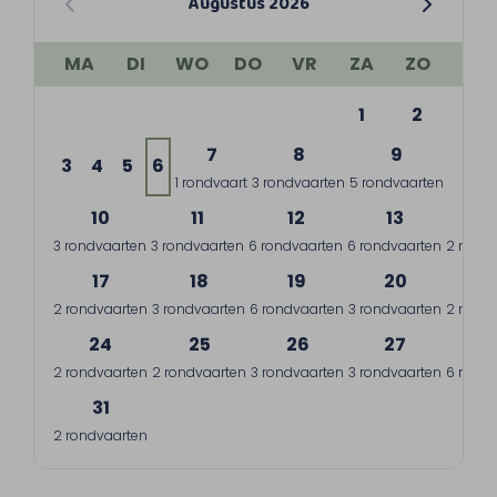
Augustus 2026
MA
DI
WO
DO
VR
ZA
ZO
1
2
7
8
9
3
4
5
6
1 rondvaart
3 rondvaarten
5 rondvaarten
10
11
12
13
1
3 rondvaarten
3 rondvaarten
6 rondvaarten
6 rondvaarten
2 rondv
17
18
19
20
2
2 rondvaarten
3 rondvaarten
6 rondvaarten
3 rondvaarten
2 rondv
24
25
26
27
2
2 rondvaarten
2 rondvaarten
3 rondvaarten
3 rondvaarten
6 rondv
31
2 rondvaarten