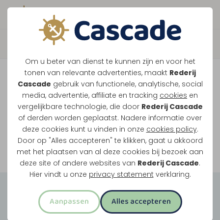
Boek direct je vaart
Vaar je mee over de
Om u beter van dienst te kunnen zijn en voor het
Maasplassen?
tonen van relevante advertenties, maakt
Rederij
Cascade
gebruik van functionele, analytische, social
Ondanks de lage waterstanden gaan
media, advertentie, affiliate en tracking
cookies
en
vergelijkbare technologie, die door
Rederij Cascade
onze vaarten gewoon door.
of derden worden geplaatst. Nadere informatie over
deze cookies kunt u vinden in onze
cookies policy
.
Door op "Alles accepteren" te klikken, gaat u akkoord
Bekijk onze rondvaarten
met het plaatsen van al deze cookies bij bezoek aan
deze site of andere websites van
Rederij Cascade
.
Hier vindt u onze
privacy statement
verklaring.
Groepsuitjes
Aanpassen
Alles accepteren